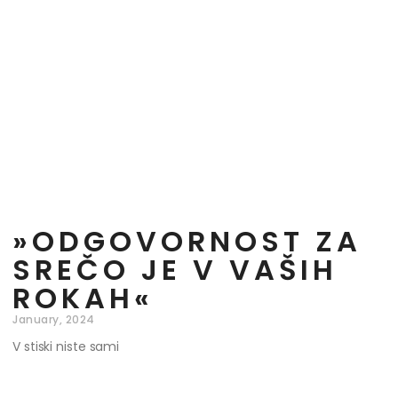
»ODGOVORNOST ZA
SREČO JE V VAŠIH
ROKAH«
January, 2024
V stiski niste sami