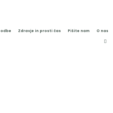
godbe
Zdravje in prosti čas
Pišite nam
O nas