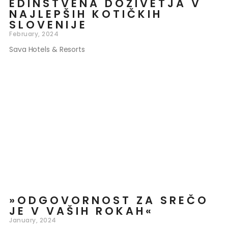
EDINSTVENA DOŽIVETJA V
NAJLEPŠIH KOTIČKIH
SLOVENIJE
February, 2024
Sava Hotels & Resorts
»ODGOVORNOST ZA SREČO
JE V VAŠIH ROKAH«
January, 2024