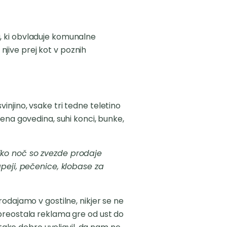
tu, ki obvladuje komunalne
 njive prej kot v poznih
njino, vsake tri tedne teletino
ena govedina, suhi konci, bunke,
eliko noč so zvezde prodaje
apeji, pečenice, klobase za
odajamo v gostilne, nikjer se ne
 preostala reklama gre od ust do