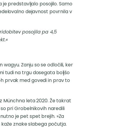
a je predstavljalo posojilo. Samo
redelovalno dejavnost povrnila v
ridobitev posojila pa 4,5
kt.«
 wagyu. Zanju so se odločili, ker
i tudi na trgu dosegata boljšo
loh prvak med govedi in prav to
 iz Münchna leta 2020. Že takrat
a, so pri Grobelnikovih naredili
utno je pet spet brejih. »Za
ra kaže znake slabega počutja.