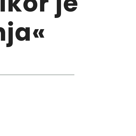
likor je
nja«