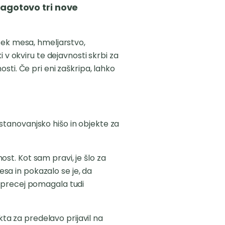
agotovo tri nove
sek mesa, hmeljarstvo,
 v okviru te dejavnosti skrbi za
sti. Če pri eni zaškripa, lahko
o stanovanjsko hišo in objekte za
nost. Kot sam pravi, je šlo za
esa in pokazalo se je, da
 precej pomagala tudi
kta za predelavo prijavil na