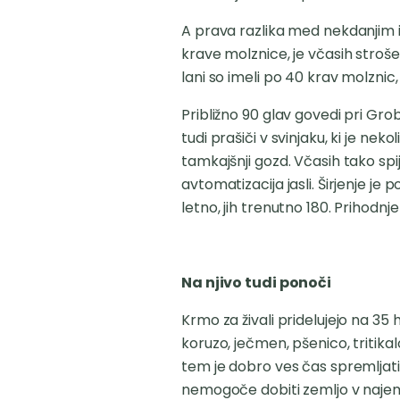
A prava razlika med nekdanjim in
krave molznice, je včasih stroš
lani so imeli po 40 krav molznic, z
Približno 90 glav govedi pri Gro
tudi prašiči v svinjaku, ki je n
tamkajšnji gozd. Včasih tako spi
avtomatizacija jasli. Širjenje j
letno, jih trenutno 180. Prihodnj
Na njivo tudi ponoči
Krmo za živali pridelujejo na 35 h
koruzo, ječmen, pšenico, tritikal
tem je dobro ves čas spremljati,
nemogoče dobiti zemljo v najem a