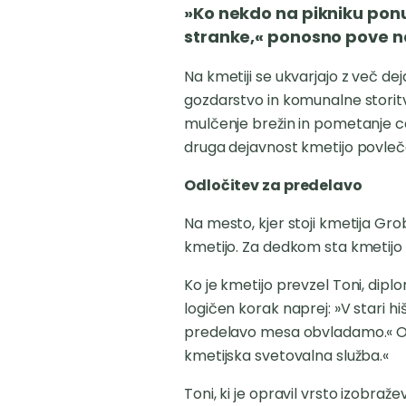
»Ko nekdo na pikniku ponu
stranke,« ponosno pove n
Na kmetiji se ukvarjajo z več d
gozdarstvo in komunalne storitve
mulčenje brežin in pometanje ces
druga dejavnost kmetijo povleč
Odločitev za predelavo
Na mesto, kjer stoji kmetija Grob
kmetijo. Za dedkom sta kmetijo 
Ko je kmetijo prevzel Toni, diplo
logičen korak naprej: »V stari hi
predelavo mesa obvladamo.« Oče
kmetijska svetovalna služba.«
Toni, ki je opravil vrsto izobraž