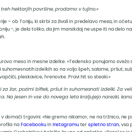
treh hektarjih površine, prodamo v tujino.«
ije – ob Toniju, ki skrbi za živali in predelavo mesa, in oče
ju –, je dela toliko, da jim marsikdaj ne uspe iti na delo na
ah.
surovo meso in mesne izdelke. »Tedensko ponujamo svežo svi
 suhomesnatih izdelkih so na voljo špeh, salame, pršut, suš
pčiči, pleskavice, hrenovke. Pravi hit so steaki.«
lki za žar, pozimi biftek, pršut in suhomesnati izdelki. Za v
a. Na jesen in vse do novega leta kraljujejo narezki, kan
 v domači trgovini. »Ne gremo nikamor, ne na tržnico, ne pr
rofila na
Facebooku
in
Instagramu
ter
spletno stran
, vsa