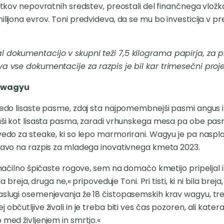
totkov nepovratnih sredstev, preostali del finančnega vložk
ilijona evrov. Toni predvideva, da se mu bo investicija v p
 dokumentacijo v skupni teži 7,5 kilograma papirja, za p
va vse dokumentacije za razpis je bil kar trimesečni proje
n wagyu
vedo lisaste pasme, zdaj sta najpomembnejši pasmi angus in
paši kot lisasta pasma, zaradi vrhunskega mesa pa obe pasm
ovedo za steake, ki so lepo marmorirani. Wagyu je pa nasp
ijavo na razpis za mladega inovativnega kmeta 2023.
 značilno špičaste rogove, sem na domačo kmetijo pripeljal
la breja, druga ne,« pripoveduje Toni. Pri tisti, ki ni bila brej
aslugi osemenjevanja že 18 čistopasemskih krav wagyu, tren
 občutljive živali in je treba biti ves čas pozoren, ali kate
 med življenjem in smrtjo.«