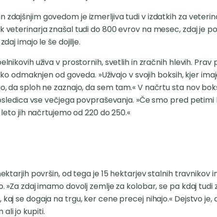
 zdajšnjim govedom je izmerljiva tudi v izdatkih za veterin
ek veterinarja znašal tudi do 800 evrov na mesec, zdaj je p
daj imajo le še dojilje.
belnikovih uživa v prostornih, svetlih in zračnih hlevih. Pr
ekoliko odmaknjen od goveda. »Uživajo v svojih boksih, kjer 
jo, da sploh ne zaznajo, da sem tam.« V načrtu sta nov boks
e posledica vse večjega povpraševanja. »Če smo pred petimi 
e leto jih načrtujemo od 220 do 250.«
ektarjih površin, od tega je 15 hektarjev stalnih travnikov in
o. »Za zdaj imamo dovolj zemlje za kolobar, se pa kdaj tudi zg
 kaj se dogaja na trgu, ker cene precej nihajo.« Dejstvo je
li jo kupiti.