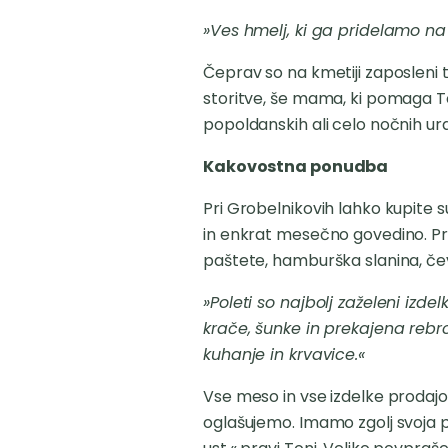
»Ves hmelj, ki ga pridelamo na 
Čeprav so na kmetiji zaposleni tr
storitve, še mama, ki pomaga Toni
popoldanskih ali celo nočnih ur
Kakovostna ponudba
Pri Grobelnikovih lahko kupite 
in enkrat mesečno govedino. Pri
paštete, hamburška slanina, čeva
»Poleti so najbolj zaželeni izde
krače, šunke in prekajena rebrc
kuhanje in krvavice.«
Vse meso in vse izdelke prodajo
oglašujemo. Imamo zgolj svoja p