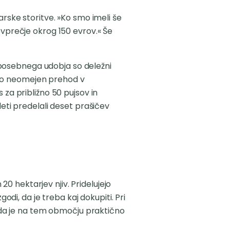
arske storitve. »Ko smo imeli še
ovprečje okrog 150 evrov.« Še
av posebnega udobja so deležni
imajo neomejen prehod v
 za približno 50 pujsov in
leti predelali deset prašičev
 20 hektarjev njiv. Pridelujejo
odi, da je treba kaj dokupiti. Pri
, da je na tem območju praktično