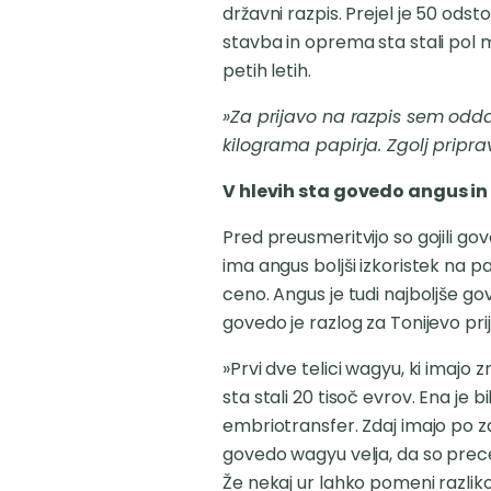
državni razpis. Prejel je 50 ods
stavba in oprema sta stali pol m
petih letih.
»Za prijavo na razpis sem oddal
kilograma papirja. Zgolj pripra
V hlevih sta govedo angus i
Pred preusmeritvijo so gojili go
ima angus boljši izkoristek na 
ceno. Angus je tudi najboljše g
govedo je razlog za Tonijevo pr
»Prvi dve telici wagyu, ki imajo
sta stali 20 tisoč evrov. Ena je bi
embriotransfer. Zdaj imajo po z
govedo wagyu velja, da so precej
Že nekaj ur lahko pomeni razliko