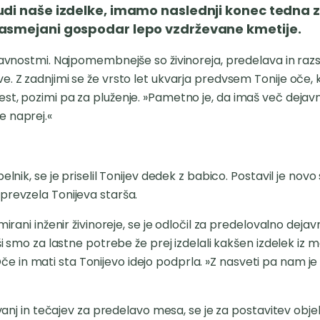
di naše izdelke, imamo naslednji konec tedna z
asmejani gospodar lepo vzdrževane kmetije.
ejavnostmi. Najpomembnejše so živinoreja, predelava in raz
. Z zadnjimi se že vrsto let ukvarja predvsem Tonije oče, ki
t, pozimi pa za pluženje. »Pametno je, da imaš več dejavno
e naprej.«
elnik, se je priselil Tonijev dedek z babico. Postavil je nov
prevzela Tonijeva starša.
mirani inženir živinoreje, se je odločil za predelovalno dejav
ši smo za lastne potrebe že prej izdelali kakšen izdelek iz m
 in mati sta Tonijevo idejo podprla. »Z nasveti pa nam je
evanj in tečajev za predelavo mesa, se je za postavitev obje