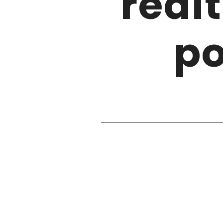
redit
p