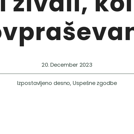
i živali, ko
ovpraševa
20. December 2023
Izpostavljeno desno
,
Uspešne zgodbe