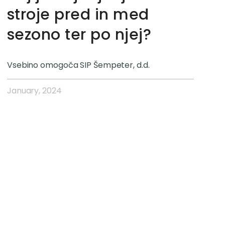
stroje pred in med
sezono ter po njej?
Vsebino omogoča SIP Šempeter, d.d.
January, 2024