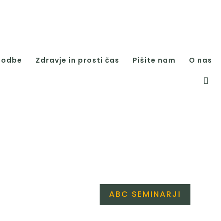
godbe
Zdravje in prosti čas
Pišite nam
O nas
ABC SEMINARJI